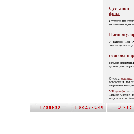
Сустанон: 
фона
Сустанон представл
изокапроата и дека
Найпопулярн
У каталозі Tech P
забезпечує надійну
сольова на
сольова наркоманія
дизайнерські нарко
Сучасна
машинка 
оброблення готівк
запропонує найкращ
VIP трансфер
на ав
Transfer Comfort 
найдете всю необх