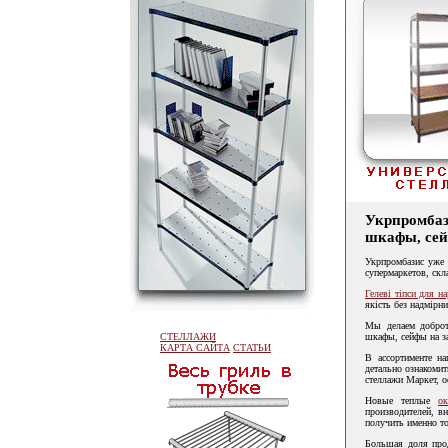
Укрпромба
шкафы, сей
Укрпромбазис уже 
супермаркетов, скл
Гелеві тіпси для н
якість без надмірн
Мы делаем доброт
СТЕЛЛАЖИ
шкафы, сейфы на за
КАРТА САЙТА
СТАТЬИ
В ассортименте н
детально ознакомит
стеллажи Маркет, 
Новые теплые
о
производителей, в
получить именно то
Большая доля прод