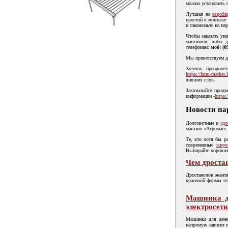
можно установить 
Лучшая на
евроба
простой в монтаже 
и сэкономьте на па
Чтобы заказать уни
магазинов, либо 
телефонам:
моб: (0
Мы приветствуем д
Хочешь преодолет
https://farm-market.k
лишних слов.
Заказывайте продв
информации -
https:
Новости па
Долговечные и
удо
магазин «Агромаг»
Те, кто хотя бы р
современные
жиро
Выбирайте хорошие
Чем дростан
Дростанолон энант
красивой формы те
Машинка дл
электросети
Машинка для денег
напрямую зависит 